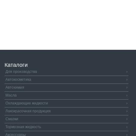
Каталоги
Для производства
›
Автокосметика
›
Автохимия
›
Масла
›
Охлаждающие жидкости
›
Лакокрасочная продукция
›
Смазки
›
Тормозная жидкость
›
Аксессуары
›