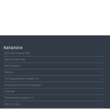
Каталоги
Для производства
›
Автокосметика
›
Автохимия
›
Масла
›
Охлаждающие жидкости
›
Лакокрасочная продукция
›
Смазки
›
Тормозная жидкость
›
Аксессуары
›