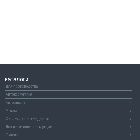
Каталоги
Для производства
›
Автокосметика
›
Автохимия
›
Масла
›
Охлаждающие жидкости
›
Лакокрасочная продукция
›
Смазки
›