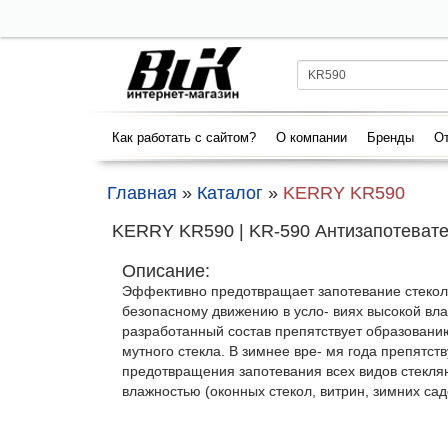
Как работать с сайтом?
О компании
Бренды
От
Главная
»
Каталог
»
KERRY KR590
KERRY KR590 | KR-590 Антизапотевател
Описание:
Эффективно предотвращает запотевание стекол 
безопасному движению в усло- виях высокой вла
разработанный состав препятствует образовани
мутного стекла. В зимнее вре- мя года препятст
предотвращения запотевания всех видов стекля
влажностью (оконных стекол, витрин, зимних садо