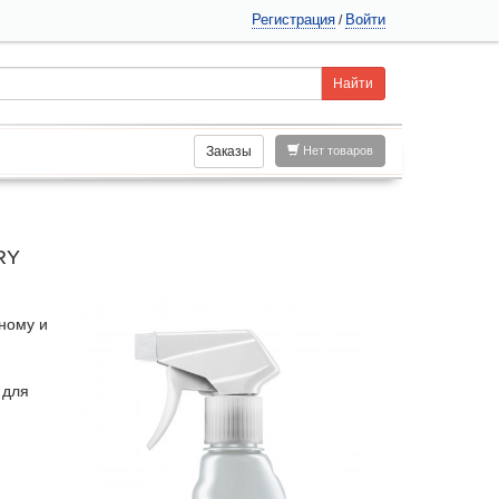
Регистрация
Войти
/
Заказы
Нет товаров
RY
ному и
 для