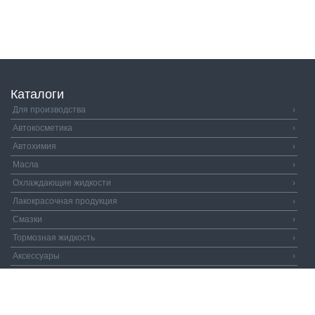
Каталоги
Для производства
›
Автокосметика
›
Автохимия
›
Масла
›
Охлаждающие жидкости
›
Лакокрасочная продукция
›
Смазки
›
Тормозная жидкость
›
Аксессуары
›
Автозапчасти
›
Распродажа
›