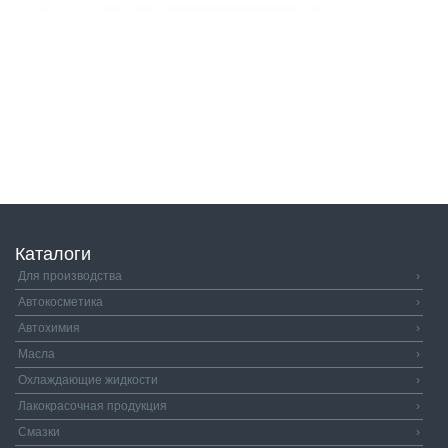
Каталоги
Для производства
›
Автокосметика
›
Автохимия
›
Масла
›
Охлаждающие жидкости
›
Лакокрасочная продукция
›
Смазки
›