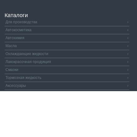
Каталоги
Для производства
›
Автокосметика
›
Автохимия
›
Масла
›
Охлаждающие жидкости
›
Лакокрасочная продукция
›
Смазки
›
Тормозная жидкость
›
Аксессуары
›
Автозапчасти
›
Распродажа
›
Валдай и Компания
© 2026. Все права защищены.
Политика
конфиденциальности.
Пользовательское соглашение.