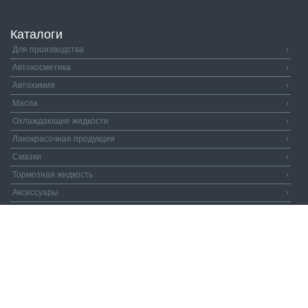
Каталоги
Для производства
›
Автокосметика
›
Автохимия
›
Масла
›
Охлаждающие жидкости
›
Лакокрасочная продукция
›
Смазки
›
Тормозная жидкость
›
Аксессуары
›
Автозапчасти
›
Распродажа
›
Валдай и Компания
© 2026. Все права защищены.
Политика
конфиденциальности.
Пользовательское соглашение.