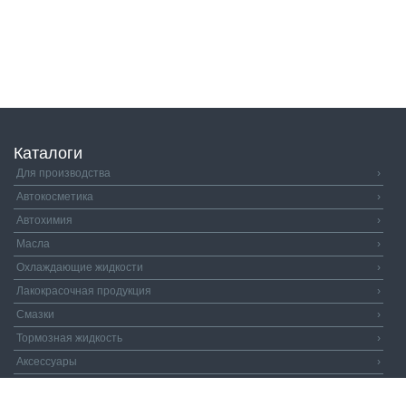
Каталоги
Для производства
›
Автокосметика
›
Автохимия
›
Масла
›
Охлаждающие жидкости
›
Лакокрасочная продукция
›
Смазки
›
Тормозная жидкость
›
Аксессуары
›
Автозапчасти
›