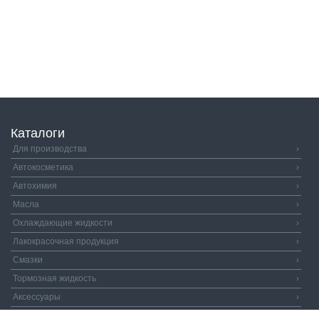
Каталоги
Для производства
›
Автокосметика
›
Автохимия
›
Масла
›
Охлаждающие жидкости
›
Лакокрасочная продукция
›
Смазки
›
Тормозная жидкость
›
Аксессуары
›
Автозапчасти
›