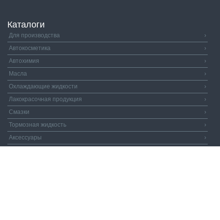
Каталоги
Для производства
›
Автокосметика
›
Автохимия
›
Масла
›
Охлаждающие жидкости
›
Лакокрасочная продукция
›
Смазки
›
Тормозная жидкость
›
Аксессуары
›
Автозапчасти
›
Распродажа
›
Валдай и Компания
© 2026. Все права защищены.
Политика
конфиденциальности.
Пользовательское соглашение.