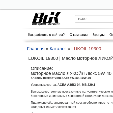
Как работать с сайтом?
О компании
Бренды
От
Главная
»
Каталог
»
LUKOIL 19300
LUKOIL 19300 | Масло моторное ЛУКОЙЛ
Описание:
моторное масло ЛУКОЙЛ Люкс 5W-40 
Классы вязкости по SAE: 5W-40,
10W-40
Уровень качества:
ACEA A3/B3-04, MB 229.1
Высококачественные всесезонные полусинтетические 
бензиновых и дизельных двигателей с наддувом легковых
Тщательно сбалансированный состав обеспечивает отли
холодных климатических зонах.