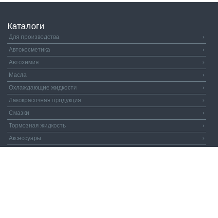
Каталоги
Для производства
›
Автокосметика
›
Автохимия
›
Масла
›
Охлаждающие жидкости
›
Лакокрасочная продукция
›
Смазки
›
Тормозная жидкость
›
Аксессуары
›
Автозапчасти
›
Распродажа
›
Валдай и Компания
© 2026. Все права защищены.
Политика
конфиденциальности.
Пользовательское соглашение.