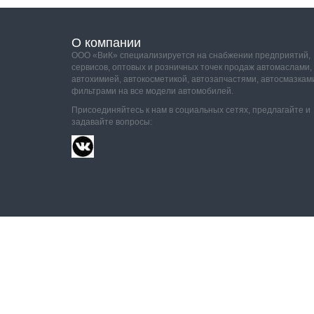
О компании
ООО «ВиК» специализируется на снабжении предприятий,
сервисов, оптовых и розничных точек продаж автомаслами,
автохимией, автокосметикой, автозапчастями, автосмазкам
фильтрами на все модели автомобилей.
Присоединяйтесь к нам в социальных сетях, предлагайте и
задавайте вопросы:
Валдай и Компания
© 2026. Все права защищены.
По