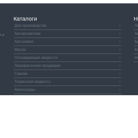
Каталоги
Н
Для производства
›
Л
Автокосметика
›
А
и и
Автохимия
›
Б
Масла
›
К
Охлаждающие жидкости
›
Н
Лакокрасочная продукция
›
Смазки
›
Тормозная жидкость
›
Аксессуары
›
Автозапчасти
›
Распродажа
›
литика конфиденциальности.
Пользовательское соглашение.