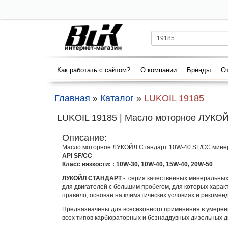
Как работать с сайтом?
О компании
Бренды
От
Главная
»
Каталог
»
LUKOIL 19185
LUKOIL 19185 | Масло моторное ЛУКОЙ
Описание:
Масло моторное ЛУКОЙЛ Стандарт 10W-40 SF/CC минер
API SF/CC
Класс вязкости: : 10W-30, 10W-40, 15W-40, 20W-50
ЛУКОЙЛ СТАНДАРТ
- серия качественных минеральных
для двигателей с большим пробегом, для которых харак
правило, основан на климатических условиях и рекомен
Предназначены для всесезонного применения в умеренно
всех типов карбюраторных и безнаддувных дизельных дв