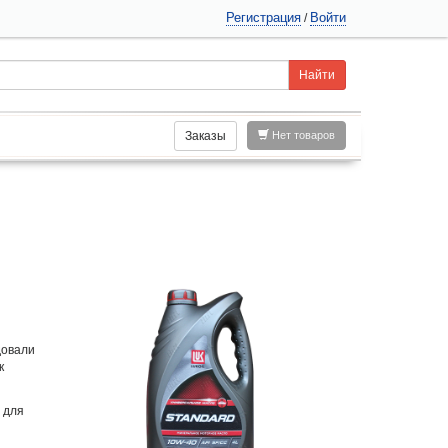
Регистрация
Войти
/
Заказы
Нет товаров
довали
к
 для