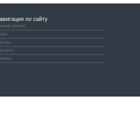
авигация по сайту
ичный кабинет
кции
ренды
онтакты
овости