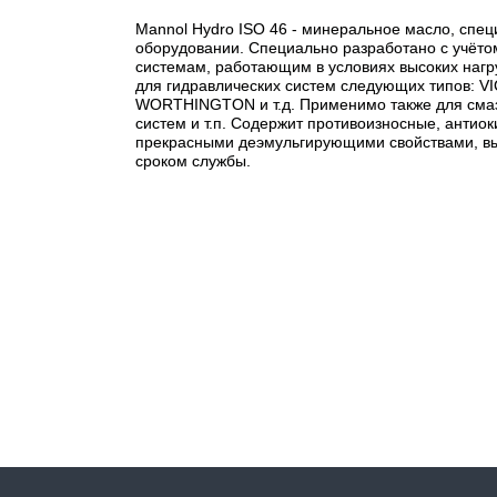
Mannol Hydro ISO 46 - минеральное масло, спе
оборудовании. Специально разработано с учёт
системам, работающим в условиях высоких нагру
для гидравлических систем следующих типов
WORTHINGTON и т.д. Применимо также для смаз
систем и т.п. Содержит противоизносные, антио
прекрасными деэмульгирующими свойствами, вы
сроком службы.