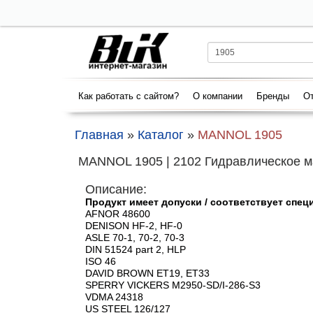
Как работать с сайтом?
О компании
Бренды
От
Главная
»
Каталог
»
MANNOL 1905
MANNOL 1905 | 2102 Гидравлическое ма
Описание:
Продукт имеет допуски / соответствует спе
AFNOR 48600
DENISON HF-2, HF-0
ASLE 70-1, 70-2, 70-3
DIN 51524 part 2, HLP
ISO 46
DAVID BROWN ET19, ET33
SPERRY VICKERS M2950-SD/I-286-S3
VDMA 24318
US STEEL 126/127