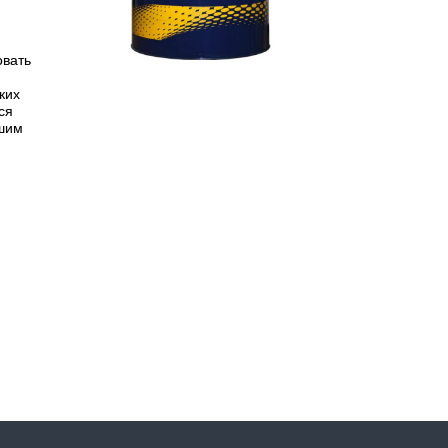
овать
ких
ся
ьшим