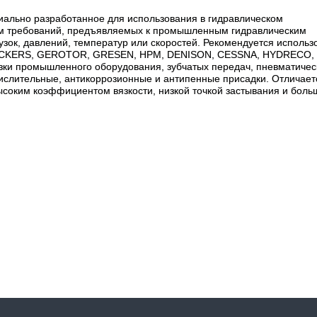
циально разработанное для использования в гидравлическом
ом требований, предъявляемых к промышленным гидравлическим
зок, давлений, температур или скоростей. Рекомендуется использ
: VICKERS, GEROTOR, GRESEN, HPM, DENISON, CESSNA, HYDRECO,
ки промышленного оборудования, зубчатых передач, пневматичес
кислительные, антикоррозионные и антипенные присадки. Отличает
соким коэффициентом вязкости, низкой точкой застывания и бол