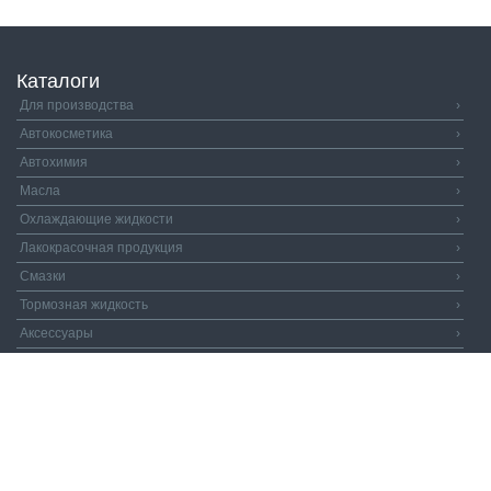
Каталоги
Для производства
›
Автокосметика
›
Автохимия
›
Масла
›
Охлаждающие жидкости
›
Лакокрасочная продукция
›
Смазки
›
Тормозная жидкость
›
Аксессуары
›
Автозапчасти
›
Распродажа
›
Валдай и Компания
© 2026. Все права защищены.
Политика