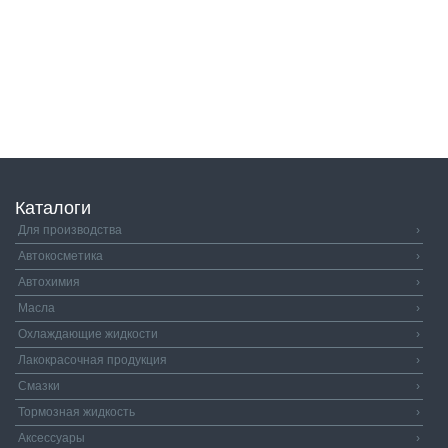
Каталоги
Для производства
›
Автокосметика
›
Автохимия
›
Масла
›
Охлаждающие жидкости
›
Лакокрасочная продукция
›
Смазки
›
Тормозная жидкость
›
Аксессуары
›