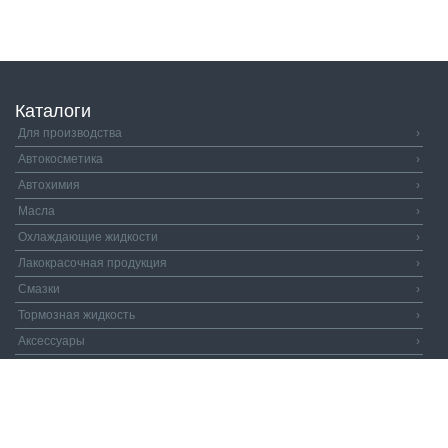
Каталоги
Для производства
›
Автокосметика
›
Автохимия
›
Масла
›
Охлаждающие жидкости
›
Лакокрасочная продукция
›
Смазки
›
Тормозная жидкость
›
Аксессуары
›
Автозапчасти
›
Распродажа
›