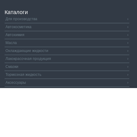
Каталоги
Для производства
›
Автокосметика
›
Автохимия
›
Масла
›
Охлаждающие жидкости
›
Лакокрасочная продукция
›
Смазки
›
Тормозная жидкость
›
Аксессуары
›
Автозапчасти
›
Распродажа
›
Валдай и Компания
© 2026. Все права защищены.
Политика
конфиденциальности.
Пользовательское соглашение.