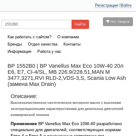
Регистрация
Войти
/
Нет товаров
Как работать с сайтом?
О компании
Бренды
Отдел качества
Контакты
Информация
Работа у нас
BP 1552B0 | BP Vanellus Max Eco 10W-40 20л
E6, E7, CI-4/SL, MB 226.9/228.51,MAN M
3477,3271,RVI RLD-2,VDS-3,S, Scania Low Ash
(замена Max Drain)
Описание:
Высококачественное синтетическое моторное масло с высокими
эксплуатационными характеристиками для дизельных двигателей
коммерческой техники
Применение
BP Vanellus Max Eco 10W-40 разработано
специально для двигателей, соответствующих нормам
Евро 4 и Евро 5 и оснащенных современными