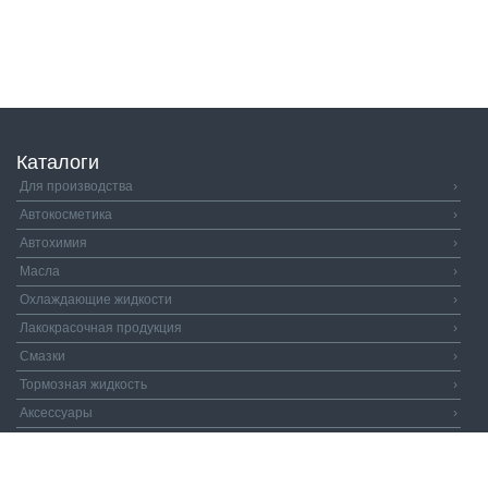
Каталоги
Для производства
›
Автокосметика
›
Автохимия
›
Масла
›
Охлаждающие жидкости
›
Лакокрасочная продукция
›
Смазки
›
Тормозная жидкость
›
Аксессуары
›
Автозапчасти
›
Распродажа
›