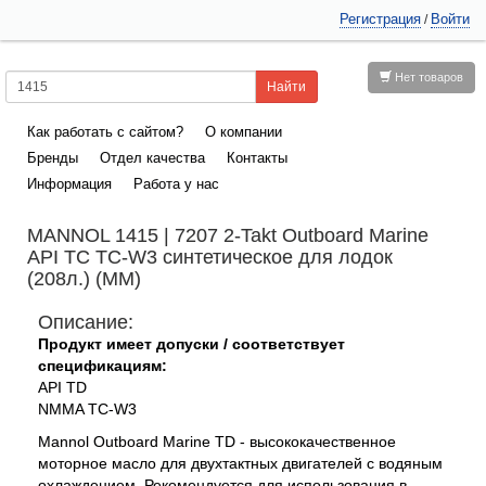
Регистрация
Войти
/
Нет товаров
Как работать с сайтом?
О компании
Бренды
Отдел качества
Контакты
Информация
Работа у нас
MANNOL 1415 | 7207 2-Takt Outboard Marine
API TС TC-W3 синтетическое для лодок
(208л.) (ММ)
Описание:
Продукт имеет допуски / соответствует
спецификациям:
API TD
NMMA TC-W3
Mannol Outboard Marine TD - высококачественное
моторное масло для двухтактных двигателей с водяным
охлаждением. Рекомендуется для использования в