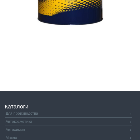
Каталоги
Для производства
›
Автокосметика
›
Автохимия
›
Масла
›